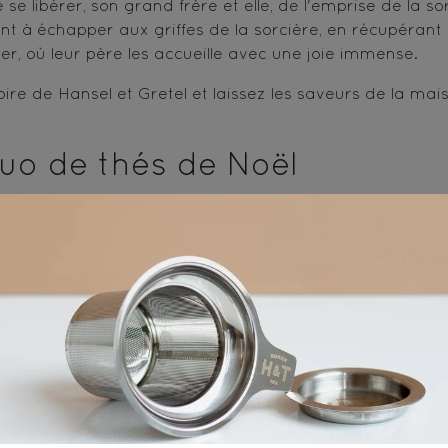
 se libérer, son grand frère et elle, de l'emprise de la s
nent à échapper aux griffes de la sorcière, en récupéran
yer, où leur père les accueille avec une joie immense.
toire de Hansel et Gretel et laissez les saveurs de la ma
duo de thés de Noël
 thés enchantés, Hansel et Gretel.
abilement la cannelle, le poivre rose et la cardamome p
s proches, Hansel aimait leur narrer d’une voix chaleure
it cuisiner, en mariant élégamment sa délicieuse comb
 surprendre, Gretel régalait ses proches avec ses crumb
de simples thés. Leurs arômes envoûtants évoquaient l'
ait leur personnalité unique, rappelant l'histoire intem
 souvenirs gourmands qui resteraient gravés dans les c