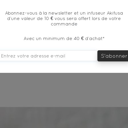
tative ensorcelante qu'offrent Hansel et Gretel. Dans 
Abonnez-vous à la newsletter et un infuseur Akifusa
rs un monde enchanté où les saveurs se mêlent harmoni
d’une valeur de 10 € vous sera offert lors de votre
commande
reux.
Avec un minimum de 40 € d’achat*
S'abonner