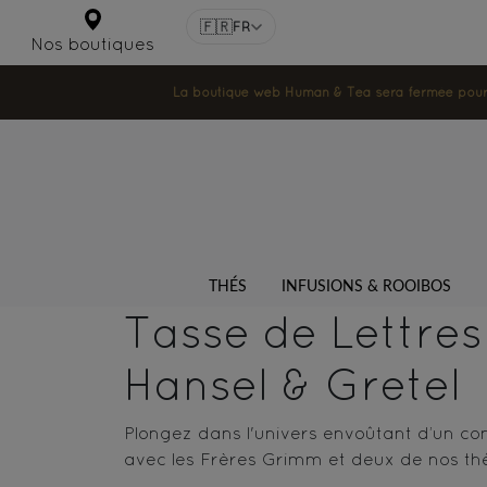
🇫🇷
FR
Nos boutiques
La boutique web Human & Tea sera fermée pour la
THÉS
INFUSIONS & ROOIBOS
Tasse de Lettres 
Hansel & Gretel
Plongez dans l'univers envoûtant d’un con
avec les Frères Grimm et deux de nos thé