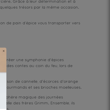
orcière. Grâce à leur détermination et à
t quelques trésors par la même occasion.
ison de pain d’épice vous transporter vers
×
our créer une symphonie d'épices
use des contes au coin du feu, lors de
inaison de cannelle, d'écorces d'orange
les gourmands et ses brioches moelleuses.
atmosphère magique des journées
porelle des frères Grimm. Ensemble, ils
œurs.