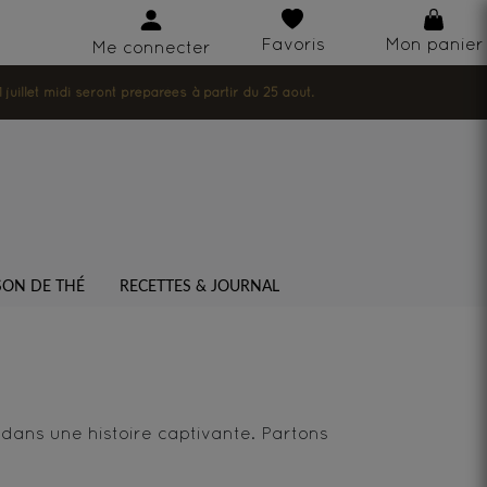
Favoris
Mon panier
Me connecter
illet midi seront préparées à partir du 25 août.
SON DE THÉ
RECETTES & JOURNAL
 dans une histoire captivante. Partons