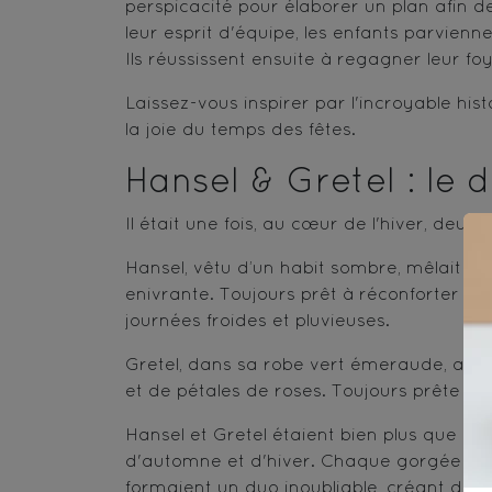
perspicacité pour élaborer un plan afin de
leur esprit d'équipe, les enfants parvien
Ils réussissent ensuite à regagner leur fo
Laissez-vous inspirer par l'incroyable his
la joie du temps des fêtes.
Hansel & Gretel : le 
Il était une fois, au cœur de l'hiver, deux
Hansel, vêtu d’un habit sombre, mêlait h
enivrante. Toujours prêt à réconforter se
journées froides et pluvieuses.
Gretel, dans sa robe vert émeraude, aima
et de pétales de roses. Toujours prête à
Hansel et Gretel étaient bien plus que 
d'automne et d'hiver. Chaque gorgée révél
formaient un duo inoubliable, créant des