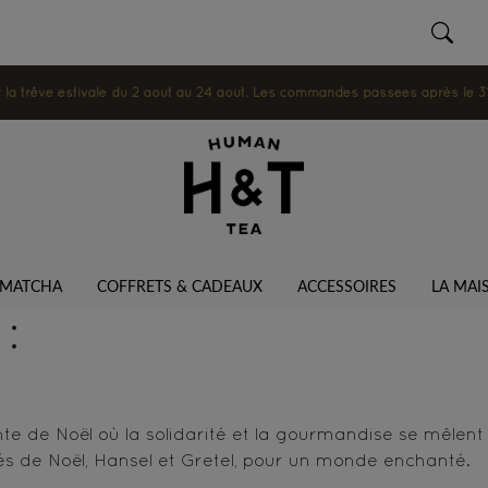
 trêve estivale du 2 août au 24 août. Les commandes passées après le 31 ju
MATCHA
COFFRETS & CADEAUX
ACCESSOIRES
LA MAI
:
te de Noël où la solidarité et la gourmandise se mêlent
s de Noël, Hansel et Gretel, pour un monde enchanté.