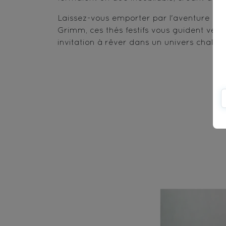
Laissez-vous emporter par l'aventure gus
Grimm, ces thés festifs vous guident ve
invitation à rêver dans un univers chaleu