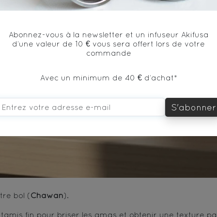
Abonnez-vous à la newsletter et un infuseur Akifusa
d’une valeur de 10 € vous sera offert lors de votre
commande
Avec un minimum de 40 € d’achat*
S'abonner
tre bol (
Chawan
).
amis fin pour briser les amas et obtenir une texture par