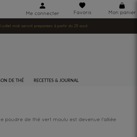
Favoris
Mon panier
Me connecter
illet midi seront préparées à partir du 25 août.
SON DE THÉ
RECETTES & JOURNAL
te poudre de thé vert moulu est devenue l'alliée