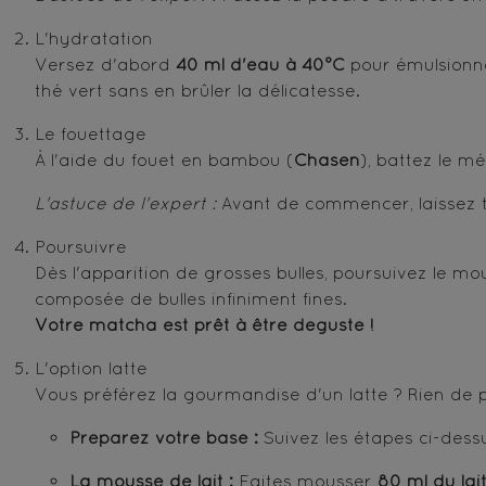
L'hydratation
Versez d'abord
40 ml d'eau à 40°C
pour émulsionne
thé vert sans en brûler la délicatesse.
Le fouettage
À l'aide du fouet en bambou (
Chasen
), battez le 
L'astuce de l'expert :
Avant de commencer, laissez tre
Poursuivre
Dès l'apparition de grosses bulles, poursuivez le m
composée de bulles infiniment fines.
Votre matcha est prêt à être dégusté !
L'option latte
Vous préférez la gourmandise d'un latte ? Rien de p
Préparez votre base :
Suivez les étapes ci-dessu
La mousse de lait :
Faites mousser
8
0 ml du lai