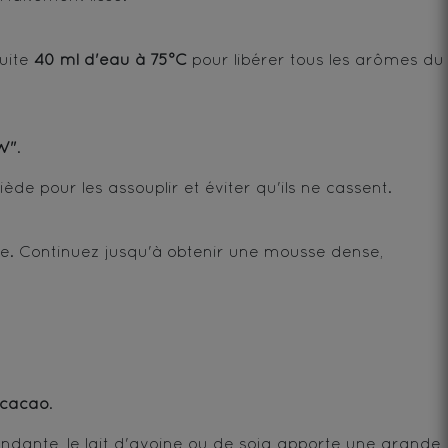
uite
40 ml d'eau à 75°C
pour libérer tous les arômes du
W"
.
de pour les assouplir et éviter qu'ils ne cassent.
ce. Continuez jusqu'à obtenir une mousse dense,
 cacao
.
dante, le lait d'avoine ou de soja apporte une grande