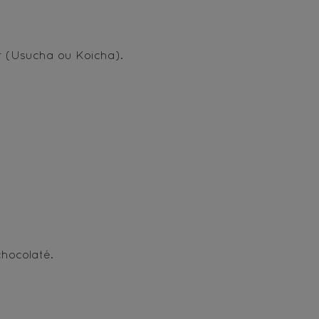
r (Usucha ou Koicha).
chocolaté.