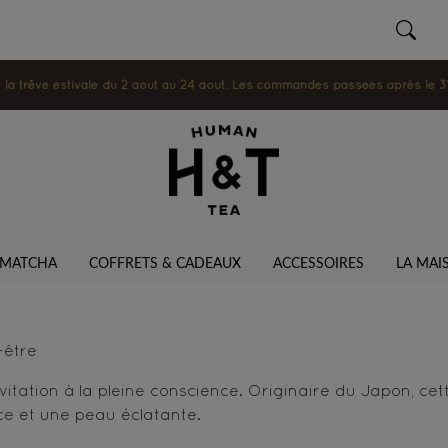
 trêve estivale du 2 août au 24 août. Les commandes passées après le 31 ju
MATCHA
COFFRETS & CADEAUX
ACCESSOIRES
LA MAI
-être
vitation à la pleine conscience. Originaire du Japon, cet
e et une peau éclatante.