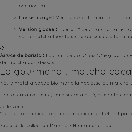
onctuosité).
L'assemblage :
Versez délicatement le lait chau
Version glacée :
Pour un "Iced Matcha Latte", aj
votre matcha fouetté sur le dessus puis terminez
💡
Astuce de barista :
Pour un i
ced matcha latte
graphique,
de matcha par-dessus.
Le gourmand : matcha cac
Notre matcha cacao bio marie la noblesse du matcha du
Une alternative saine, sans sucre ajouté, aux notes de no
Je le veux
"Le thé commence comme un médicament et finit par d
Explorer la collection Matcha - Human and Tea