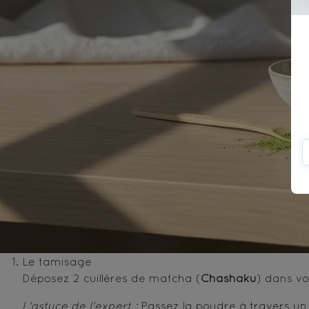
Le tamisage
Déposez 2 cuillères de matcha (
Chashaku
) dans vo
L'astuce de l'expert :
Passez la poudre à travers un t