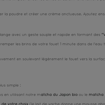
r la poudre et créer une crème onctueuse. Ajoutez ens
mélange avec un geste souple et rapide en formant des
"
mper les brins de votre fouet 1 minute dans de l'eau tiè
ouvement en soulevant légèrement le fouet vers la surfa
lus simple :
s en utilisant notre m
atcha du Japon bio
ou le
m
atcha
t de votre choix
(le lait de vache donne une mousse abon