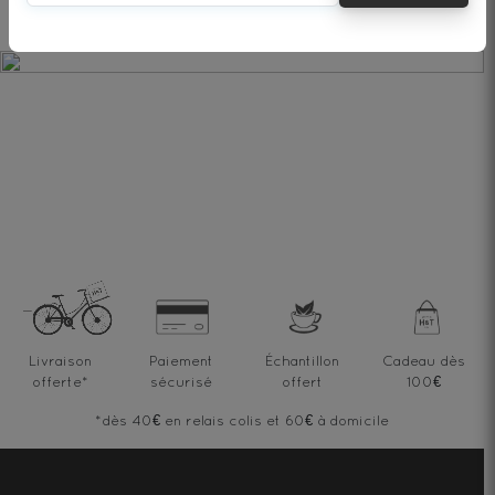
Livraison
Paiement
Échantillon
Cadeau dès
offerte
*
sécurisé
offert
100€
*dès 40€ en relais colis et 60€ à domicile