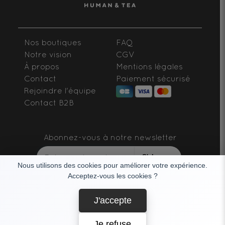
Nos boutiques
FAQ
Notre vision
CGV
À propos
Mentions légales
Contact
Paiement sécurisé
Rejoindre l'équipe
Contact B2B
Abonnez-vous à notre newsletter
S'abonner
Nous utilisons des cookies pour améliorer votre expérience.
Acceptez-vous les cookies ?
SUIVEZ-NOUS
J'accepte
Je refuse